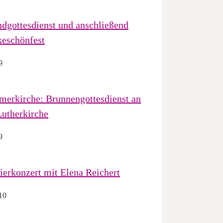
dgottesdienst und anschließend
eschönfest
9
erkirche: Brunnengottesdienst an
Lutherkirche
9
ierkonzert mit Elena Reichert
10