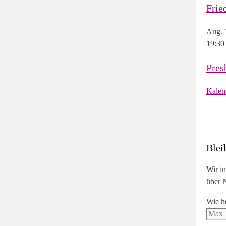
Frie
Aug.
19:30
Pres
Kalen
Blei
Wir i
über N
Wie h