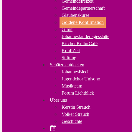
Gemeindefreizeit
Gemeindepartnerschaft
Glaubenskurse
Goldene Konfirmation
G-mit
Johanneskindertagesstätte
KirchenKulturCafé
KonfiZeit
Stiftung
Schätze entdecken
JohannesBlech
Jugendchor Unisono
Musikteam
Forum Lichtblick
Über uns
Kerstin Strauch
Volker Strauch
Geschichte
Veranstaltungen