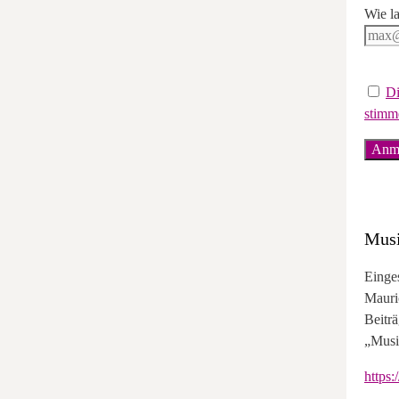
Wie la
Di
stimm
Musi
Einge
Mauri
Beitr
„Musi
https