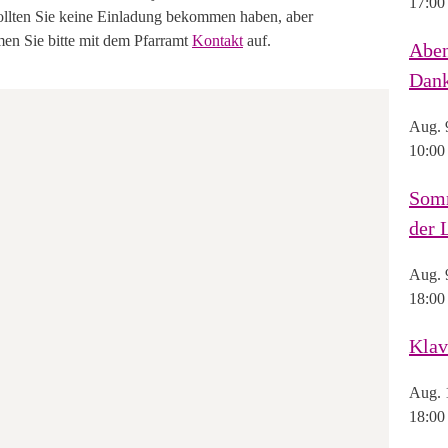
17:00
Sollten Sie keine Einladung bekommen haben, aber
men Sie bitte mit dem Pfarramt
Kontakt
auf.
Aben
Dank
Aug.
10:00
Somm
der 
Aug.
18:00
Klav
Aug.
18:00