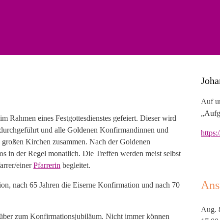
Joha
Auf u
„Aufg
im Rahmen eines Festgottesdienstes gefeiert. Dieser wird
r durchgeführt und alle Goldenen Konfirmandinnen und
https
n großen Kirchen zusammen. Nach der Goldenen
s in der Regel monatlich. Die Treffen werden meist selbst
rrer/einer
Pfarrerin
begleitet.
Ans
on, nach 65 Jahren die Eiserne Konfirmation und nach 70
Aug.
g über zum Konfirmationsjubiläum. Nicht immer können