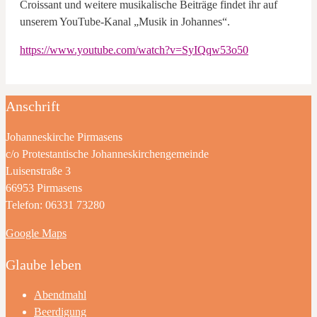
Croissant und weitere musikalische Beiträge findet ihr auf
unserem YouTube-Kanal „Musik in Johannes“.
https://www.youtube.com/watch?v=SyIQqw53o50
Anschrift
Johanneskirche Pirmasens
c/o Protestantische Johanneskirchengemeinde
Luisenstraße 3
66953 Pirmasens
Telefon: 06331 73280
Google Maps
Glaube leben
Abendmahl
Beerdigung