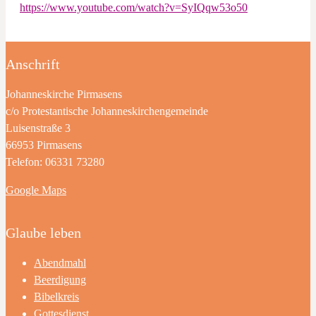
https://www.youtube.com/watch?v=SyIQqw53o50
Anschrift
Johanneskirche Pirmasens
c/o Protestantische Johanneskirchengemeinde
Luisenstraße 3
66953 Pirmasens
Telefon: 06331 73280
Google Maps
Glaube leben
Abendmahl
Beerdigung
Bibelkreis
Gottesdienst