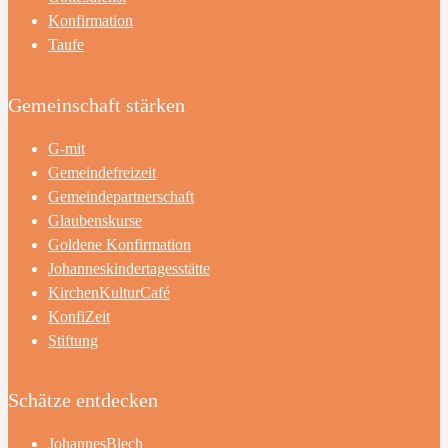
Konfirmation
Taufe
Gemeinschaft stärken
G-mit
Gemeindefreizeit
Gemeindepartnerschaft
Glaubenskurse
Goldene Konfirmation
Johanneskindertagesstätte
KirchenKulturCafé
KonfiZeit
Stiftung
Schätze entdecken
JohannesBlech