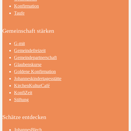
Konfirmation
Taufe
Gemeinschaft stärken
G-mit
Gemeindefreizeit
Gemeindepartnerschaft
Glaubenskurse
Goldene Konfirmation
Johanneskindertagesstätte
KirchenKulturCafé
KonfiZeit
Stiftung
Schätze entdecken
JohannesBlech