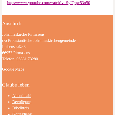
https://www.youtube.com/watch?v=SyIQqw53o50
Anschrift
Johanneskirche Pirmasens
c/o Protestantische Johanneskirchengemeinde
Luisenstraße 3
66953 Pirmasens
Telefon: 06331 73280
Google Maps
Glaube leben
Abendmahl
Beerdigung
Bibelkreis
Gottesdienst