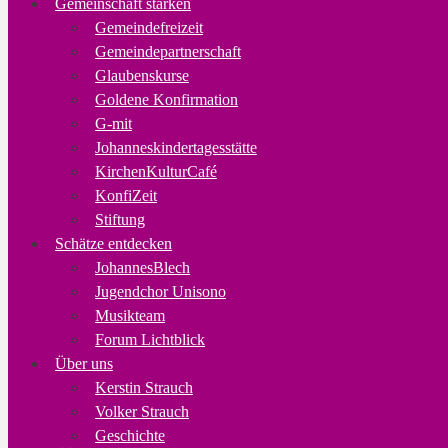
Gemeinschaft stärken
Gemeindefreizeit
Gemeindepartnerschaft
Glaubenskurse
Goldene Konfirmation
G-mit
Johanneskindertagesstätte
KirchenKulturCafé
KonfiZeit
Stiftung
Schätze entdecken
JohannesBlech
Jugendchor Unisono
Musikteam
Forum Lichtblick
Über uns
Kerstin Strauch
Volker Strauch
Geschichte