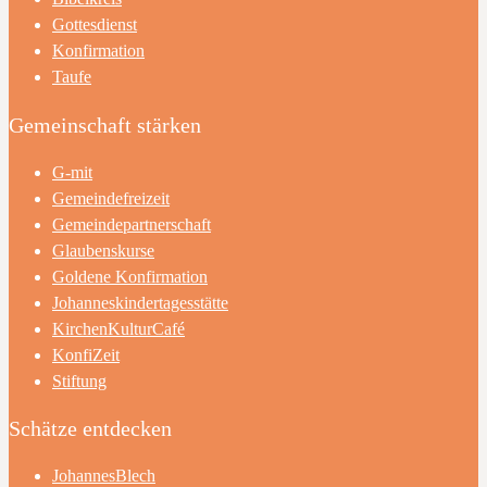
Gottesdienst
Konfirmation
Taufe
Gemeinschaft stärken
G-mit
Gemeindefreizeit
Gemeindepartnerschaft
Glaubenskurse
Goldene Konfirmation
Johanneskindertagesstätte
KirchenKulturCafé
KonfiZeit
Stiftung
Schätze entdecken
JohannesBlech