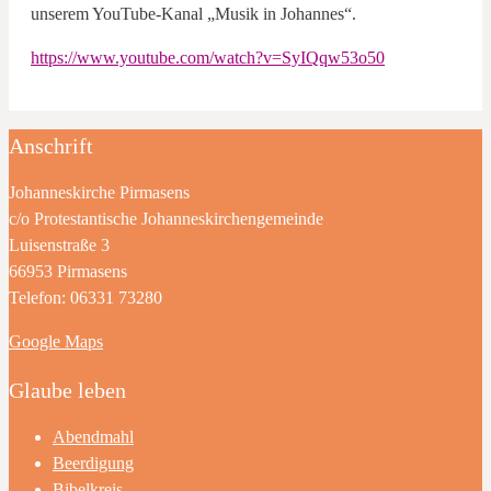
unserem YouTube-Kanal „Musik in Johannes“.
https://www.youtube.com/watch?v=SyIQqw53o50
Anschrift
Johanneskirche Pirmasens
c/o Protestantische Johanneskirchengemeinde
Luisenstraße 3
66953 Pirmasens
Telefon: 06331 73280
Google Maps
Glaube leben
Abendmahl
Beerdigung
Bibelkreis