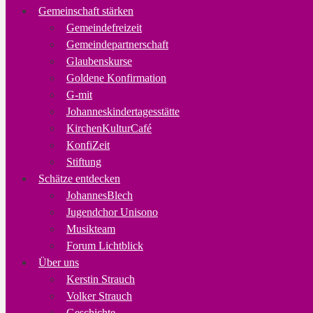
Gemeinschaft stärken
Gemeindefreizeit
Gemeindepartnerschaft
Glaubenskurse
Goldene Konfirmation
G-mit
Johanneskindertagesstätte
KirchenKulturCafé
KonfiZeit
Stiftung
Schätze entdecken
JohannesBlech
Jugendchor Unisono
Musikteam
Forum Lichtblick
Über uns
Kerstin Strauch
Volker Strauch
Geschichte