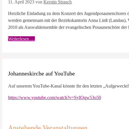
11. April 2023
von
Kerstin Strauch
Herzliche Einladung zu dem Konzert des Jugendposaunenchores der
werden gemeinsam mit der Bezirkskantorin Anna Linß (Landau), 
2010 als Auswahlensemble der evangelischen Posaunenchöre der 
Weiterlesen …
Johanneskirche auf YouTube
Auf unserem YouTube-Kanal könnte ihr den letzten „Aufgeweckt!
https://www.youtube.com/watch?v=SyIQqw53o50
Anstehende Veranstaltungen