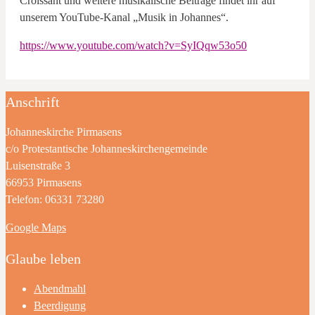
Croissant und weitere musikalische Beiträge findet ihr auf
unserem YouTube-Kanal „Musik in Johannes“.
https://www.youtube.com/watch?v=SyIQqw53o50
Anschrift
Johanneskirche Pirmasens
c/o Protestantische Johanneskirchengemeinde
Luisenstraße 3
66953 Pirmasens
Telefon: 06331 73280
Google Maps
Glaube leben
Abendmahl
Beerdigung