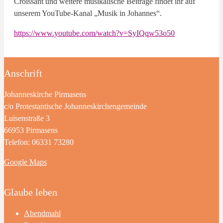
Croissant und weitere musikalische Beiträge findet ihr auf
unserem YouTube-Kanal „Musik in Johannes“.
https://www.youtube.com/watch?v=SyIQqw53o50
Anschrift
Johanneskirche Pirmasens
c/o Protestantische Johanneskirchengemeinde
Luisenstraße 3
66953 Pirmasens
Telefon: 06331 73280
Google Maps
Glaube leben
Abendmahl