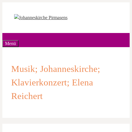
Zum
Inhalt
springen
Menü
Musik; Johanneskirche;
Klavierkonzert; Elena
Reichert