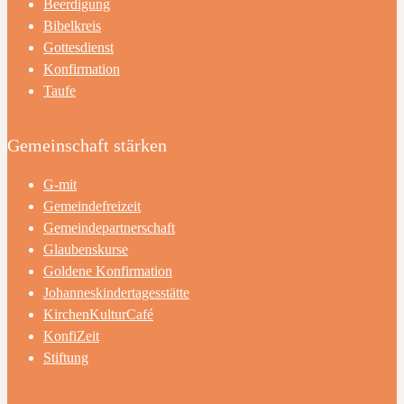
Beerdigung
Bibelkreis
Gottesdienst
Konfirmation
Taufe
Gemeinschaft stärken
G-mit
Gemeindefreizeit
Gemeindepartnerschaft
Glaubenskurse
Goldene Konfirmation
Johanneskindertagesstätte
KirchenKulturCafé
KonfiZeit
Stiftung