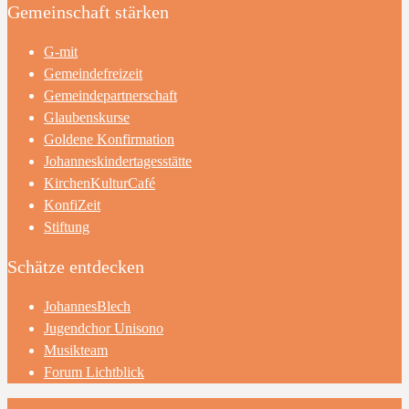
Gemeinschaft stärken
G-mit
Gemeindefreizeit
Gemeindepartnerschaft
Glaubenskurse
Goldene Konfirmation
Johanneskindertagesstätte
KirchenKulturCafé
KonfiZeit
Stiftung
Schätze entdecken
JohannesBlech
Jugendchor Unisono
Musikteam
Forum Lichtblick