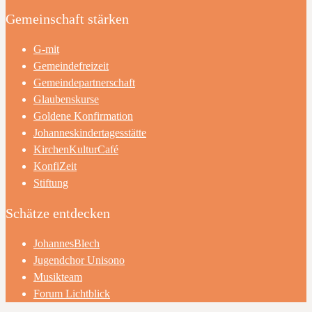
Gemeinschaft stärken
G-mit
Gemeindefreizeit
Gemeindepartnerschaft
Glaubenskurse
Goldene Konfirmation
Johanneskindertagesstätte
KirchenKulturCafé
KonfiZeit
Stiftung
Schätze entdecken
JohannesBlech
Jugendchor Unisono
Musikteam
Forum Lichtblick