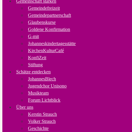
Gemeinschaft stärken
Gemeindefreizeit
Gemeindepartnerschaft
Glaubenskurse
Goldene Konfirmation
G-mit
Johanneskindertagesstätte
KirchenKulturCafé
KonfiZeit
Stiftung
Schätze entdecken
JohannesBlech
Jugendchor Unisono
Musikteam
Forum Lichtblick
Über uns
Kerstin Strauch
Volker Strauch
Geschichte