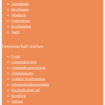
Abendmahl
Beerdigung
Bibelkreis
Gottesdienst
Konfirmation
Taufe
Gemeinschaft stärken
G-mit
Gemeindefreizeit
Gemeindepartnerschaft
Glaubenskurse
Goldene Konfirmation
Johanneskindertagesstätte
KirchenKulturCafé
KonfiZeit
Stiftung