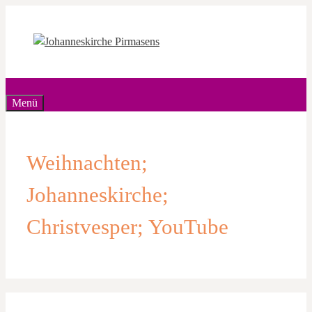
Zum
Inhalt
springen
Menü
Weihnachten;
Johanneskirche;
Christvesper; YouTube