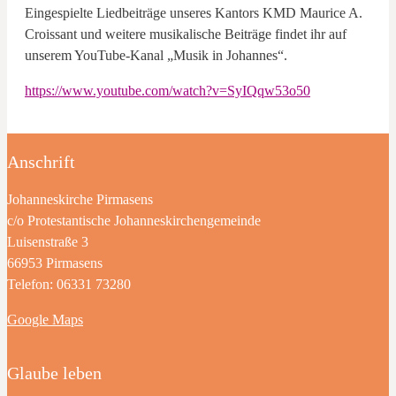
Eingespielte Liedbeiträge unseres Kantors KMD Maurice A.
Croissant und weitere musikalische Beiträge findet ihr auf
unserem YouTube-Kanal „Musik in Johannes“.
https://www.youtube.com/watch?v=SyIQqw53o50
Anschrift
Johanneskirche Pirmasens
c/o Protestantische Johanneskirchengemeinde
Luisenstraße 3
66953 Pirmasens
Telefon: 06331 73280
Google Maps
Glaube leben