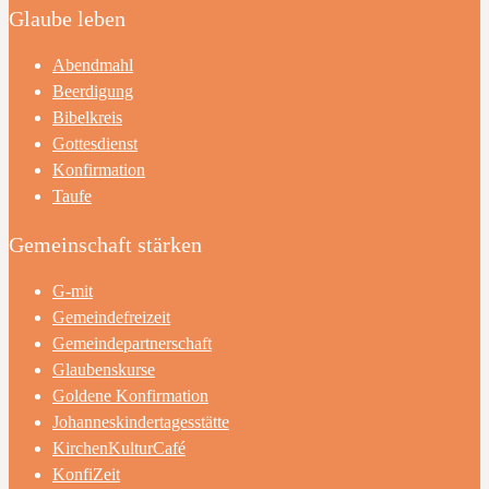
Glaube leben
Abendmahl
Beerdigung
Bibelkreis
Gottesdienst
Konfirmation
Taufe
Gemeinschaft stärken
G-mit
Gemeindefreizeit
Gemeindepartnerschaft
Glaubenskurse
Goldene Konfirmation
Johanneskindertagesstätte
KirchenKulturCafé
KonfiZeit