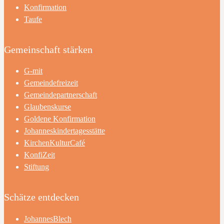
Konfirmation
Taufe
Gemeinschaft stärken
G-mit
Gemeindefreizeit
Gemeindepartnerschaft
Glaubenskurse
Goldene Konfirmation
Johanneskindertagesstätte
KirchenKulturCafé
KonfiZeit
Stiftung
Schätze entdecken
JohannesBlech