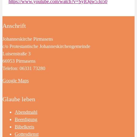
https://www.youtube.com/watch?v=SyIQqw53o50
Anschrift
Johanneskirche Pirmasens
c/o Protestantische Johanneskirchengemeinde
Luisenstraße 3
66953 Pirmasens
Telefon: 06331 73280
Google Maps
Glaube leben
Abendmahl
Beerdigung
Bibelkreis
Gottesdienst