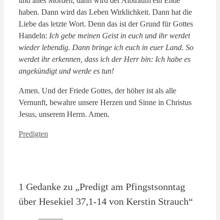
und alles Morden, dann wird der Albtraum ein Ende
haben. Dann wird das Leben Wirklichkeit. Dann hat die
Liebe das letzte Wort. Denn das ist der Grund für Gottes
Handeln:
Ich gebe meinen Geist in euch und ihr werdet
wieder lebendig. Dann bringe ich euch in euer Land. So
werdet ihr erkennen, dass ich der Herr bin: Ich habe es
angekündigt und werde es tun!
Amen. Und der Friede Gottes, der höher ist als alle
Vernunft, bewahre unsere Herzen und Sinne in Christus
Jesus, unserem Herrn. Amen.
Kategorien
Predigten
1 Gedanke zu „Predigt am Pfingstsonntag
über Hesekiel 37,1-14 von Kerstin Strauch“