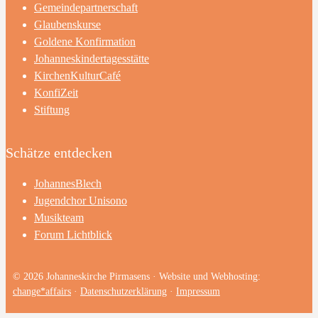
Gemeindepartnerschaft
Glaubenskurse
Goldene Konfirmation
Johanneskindertagesstätte
KirchenKulturCafé
KonfiZeit
Stiftung
Schätze entdecken
JohannesBlech
Jugendchor Unisono
Musikteam
Forum Lichtblick
© 2026 Johanneskirche Pirmasens · Website und Webhosting:
change*affairs
·
Datenschutzerklärung
·
Impressum