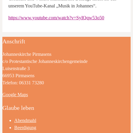
unserem YouTube-Kanal „Musik in Johannes“.
https://www.youtube.com/watch?v=SyIQqw53o50
Anschrift
Johanneskirche Pirmasens
c/o Protestantische Johanneskirchengemeinde
Luisenstraße 3
66953 Pirmasens
Telefon: 06331 73280
Google Maps
Glaube leben
Abendmahl
Beerdigung