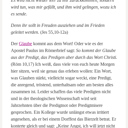
Es wird nicht wieder leer zu mir zurückkommen, sondern
wird tun, was mir gefällt, und ihm wird gelingen, wozu ich
es sende.
Denn ihr sollt in Freuden ausziehen und im Frieden
geleitet werden.
(Jes 55,10-12a)
Der
Glaube
kommt aus dem Wort! Oder wie es der
Apostel Paulus im Römerbrief sagt:
So kommt der Glaube
aus der Predigt, das Predigen aber durch das Wort Christi.
(Röm 10,17) Ich weiß, dass viele von euch heute Morgen
hier sitzen, weil sie genau das erleben wollen: Ein Wort,
was Glauben stärkt, vielleicht sogar weckt, eine Predigt,
die anregend, tröstend, unterhaltsam oder am besten alles
zusammen ist. Leider schaffen das viele Predigten nicht
und in der theologischen Wissenschaft wird seit
Jahrzehnten über die Predigtnot oder Predigtmisere
gesprochen. Ein Kollege wurde unlängst etwas irritiert
angesehen, als er bei einem Dorffest das Bierzelt betrat. Er
konterte gleich und sagt: „Keine Angst, ich will jetzt nicht