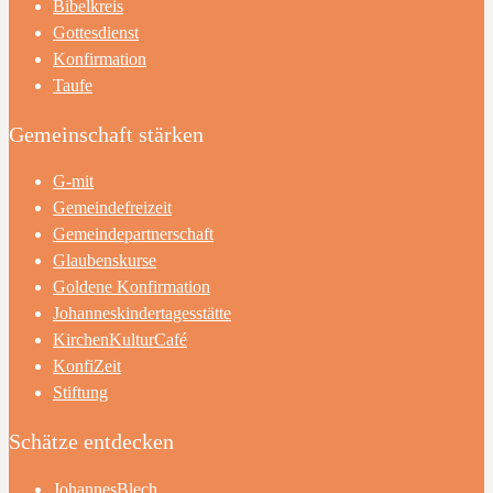
Bibelkreis
Gottesdienst
Konfirmation
Taufe
Gemeinschaft stärken
G-mit
Gemeindefreizeit
Gemeindepartnerschaft
Glaubenskurse
Goldene Konfirmation
Johanneskindertagesstätte
KirchenKulturCafé
KonfiZeit
Stiftung
Schätze entdecken
JohannesBlech