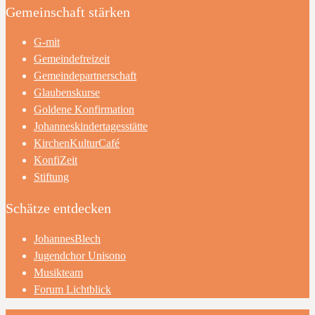
Gemeinschaft stärken
G-mit
Gemeindefreizeit
Gemeindepartnerschaft
Glaubenskurse
Goldene Konfirmation
Johanneskindertagesstätte
KirchenKulturCafé
KonfiZeit
Stiftung
Schätze entdecken
JohannesBlech
Jugendchor Unisono
Musikteam
Forum Lichtblick