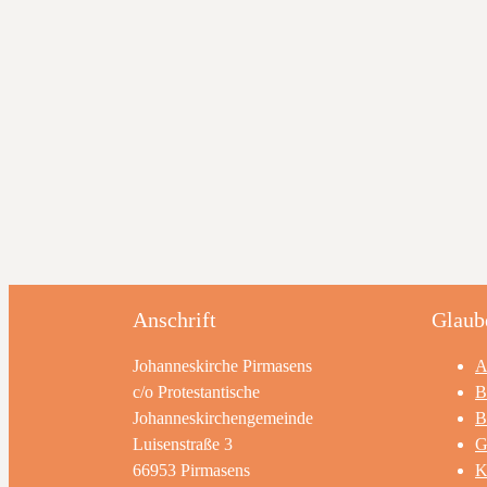
Anschrift
Glaub
Johanneskirche Pirmasens
A
c/o Protestantische
B
Johanneskirchengemeinde
B
Luisenstraße 3
G
66953 Pirmasens
K