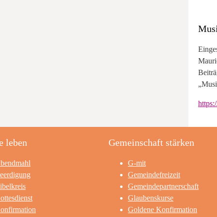
Musi
Einge
Mauri
Beitr
„Musi
https
e leben
Gemeinschaft stärken
bendmahl
G-mit
eerdigung
Gemeindefreizeit
ibelkreis
Gemeindepartnerschaft
ottesdienst
Glaubenskurse
onfirmation
Goldene Konfirmation