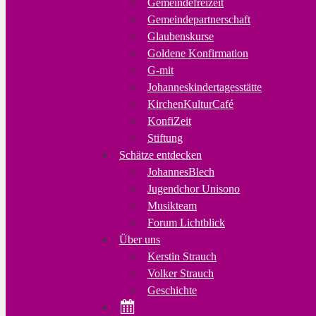
Gemeindefreizeit
Gemeindepartnerschaft
Glaubenskurse
Goldene Konfirmation
G-mit
Johanneskindertagesstätte
KirchenKulturCafé
KonfiZeit
Stiftung
Schätze entdecken
JohannesBlech
Jugendchor Unisono
Musikteam
Forum Lichtblick
Über uns
Kerstin Strauch
Volker Strauch
Geschichte
Veranstaltungen