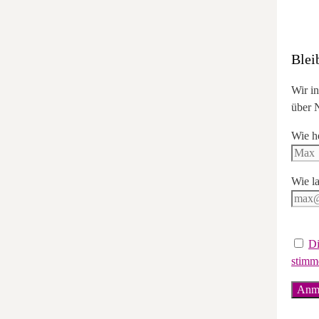
Blei
Wir i
über N
Wie h
Wie la
Di
stimm