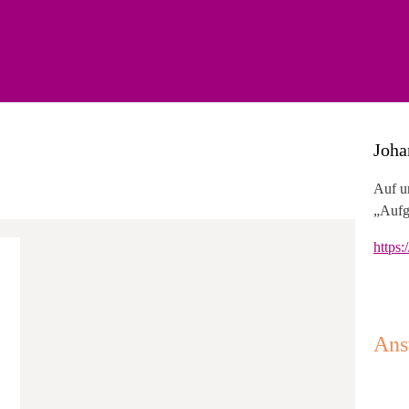
Joha
Auf u
„Aufg
https
Ans