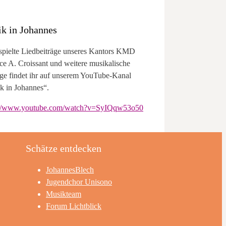
k in Johannes
spielte Liedbeiträge unseres Kantors KMD
ce A. Croissant und weitere musikalische
äge findet ihr auf unserem YouTube-Kanal
k in Johannes“.
://www.youtube.com/watch?v=SyIQqw53o50
Schätze entdecken
JohannesBlech
Jugendchor Unisono
Musikteam
Forum Lichtblick