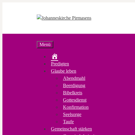
Zum
Inhalt
springen
Menü
Startseite
Predigten
Glaube leben
Abendmahl
Beerdigung
Bibelkreis
Gottesdienst
Konfirmation
Seelsorge
Taufe
Gemeinschaft stärken