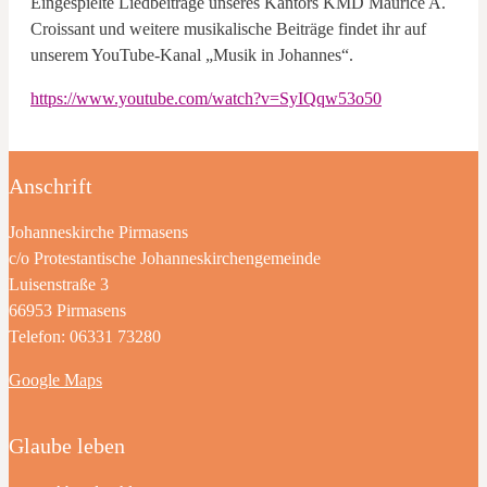
Eingespielte Liedbeiträge unseres Kantors KMD Maurice A.
Croissant und weitere musikalische Beiträge findet ihr auf
unserem YouTube-Kanal „Musik in Johannes“.
https://www.youtube.com/watch?v=SyIQqw53o50
Anschrift
Johanneskirche Pirmasens
c/o Protestantische Johanneskirchengemeinde
Luisenstraße 3
66953 Pirmasens
Telefon: 06331 73280
Google Maps
Glaube leben