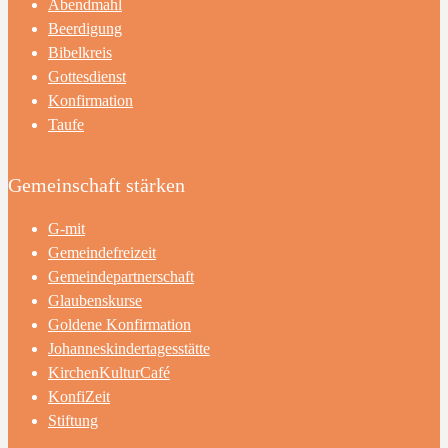
Abendmahl
Beerdigung
Bibelkreis
Gottesdienst
Konfirmation
Taufe
Gemeinschaft stärken
G-mit
Gemeindefreizeit
Gemeindepartnerschaft
Glaubenskurse
Goldene Konfirmation
Johanneskindertagesstätte
KirchenKulturCafé
KonfiZeit
Stiftung