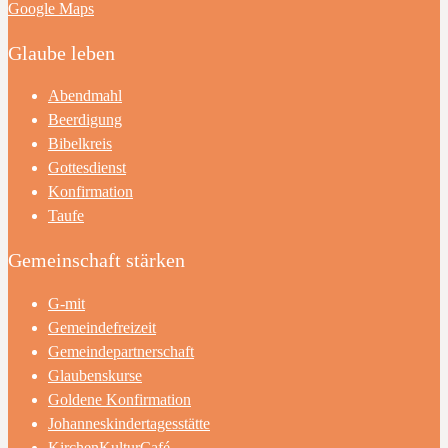
Google Maps
Glaube leben
Abendmahl
Beerdigung
Bibelkreis
Gottesdienst
Konfirmation
Taufe
Gemeinschaft stärken
G-mit
Gemeindefreizeit
Gemeindepartnerschaft
Glaubenskurse
Goldene Konfirmation
Johanneskindertagesstätte
KirchenKulturCafé