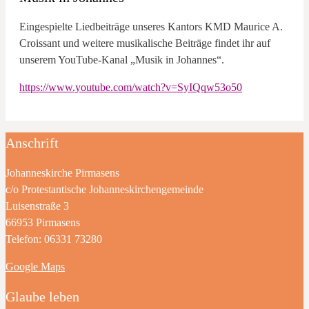
Eingespielte Liedbeiträge unseres Kantors KMD Maurice A.
Croissant und weitere musikalische Beiträge findet ihr auf
unserem YouTube-Kanal „Musik in Johannes“.
https://www.youtube.com/watch?v=SyIQqw53o50
Anschrift
Johanneskirche Pirmasens
c/o Protestantische Johanneskirchengemeinde
Luisenstraße 3
66953 Pirmasens
Telefon: 06331 73280
Google Maps
Glaube leben