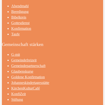
Abendmahl
Beerdigung
Bibelkreis
Gottesdienst
Konfirmation
Taufe
Gemeinschaft stärken
G-mit
Gemeindefreizeit
Gemeindepartnerschaft
Glaubenskurse
Goldene Konfirmation
Johanneskindertagesstätte
KirchenKulturCafé
KonfiZeit
Stiftung