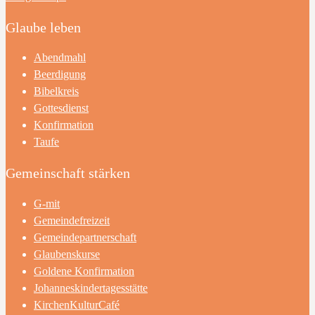
Glaube leben
Abendmahl
Beerdigung
Bibelkreis
Gottesdienst
Konfirmation
Taufe
Gemeinschaft stärken
G-mit
Gemeindefreizeit
Gemeindepartnerschaft
Glaubenskurse
Goldene Konfirmation
Johanneskindertagesstätte
KirchenKulturCafé