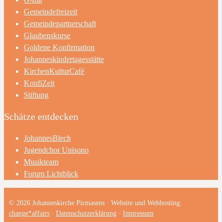
Gemeindefreizeit
Gemeindepartnerschaft
Glaubenskurse
Goldene Konfirmation
Johanneskindertagesstätte
KirchenKulturCafé
KonfiZeit
Stiftung
Schätze entdecken
JohannesBlech
Jugendchor Unisono
Musikteam
Forum Lichtblick
© 2026 Johanneskirche Pirmasens · Website und Webhosting:
change*affairs
·
Datenschutzerklärung
·
Impressum