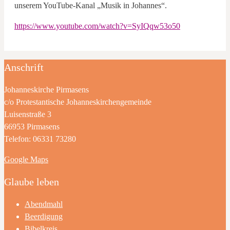
unserem YouTube-Kanal „Musik in Johannes“.
https://www.youtube.com/watch?v=SyIQqw53o50
Anschrift
Johanneskirche Pirmasens
c/o Protestantische Johanneskirchengemeinde
Luisenstraße 3
66953 Pirmasens
Telefon: 06331 73280
Google Maps
Glaube leben
Abendmahl
Beerdigung
Bibelkreis