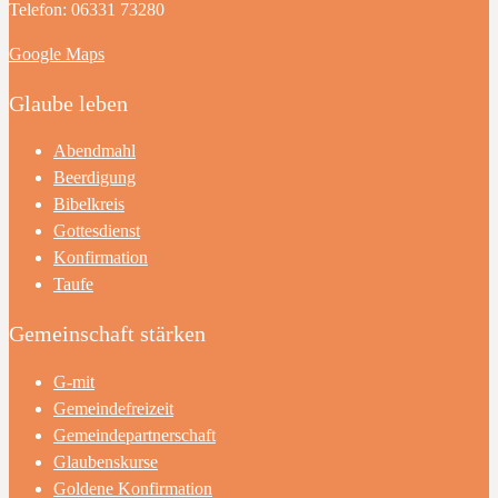
Telefon: 06331 73280
Google Maps
Glaube leben
Abendmahl
Beerdigung
Bibelkreis
Gottesdienst
Konfirmation
Taufe
Gemeinschaft stärken
G-mit
Gemeindefreizeit
Gemeindepartnerschaft
Glaubenskurse
Goldene Konfirmation