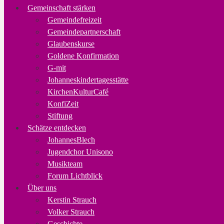
Gemeinschaft stärken
Gemeindefreizeit
Gemeindepartnerschaft
Glaubenskurse
Goldene Konfirmation
G-mit
Johanneskindertagesstätte
KirchenKulturCafé
KonfiZeit
Stiftung
Schätze entdecken
JohannesBlech
Jugendchor Unisono
Musikteam
Forum Lichtblick
Über uns
Kerstin Strauch
Volker Strauch
Geschichte