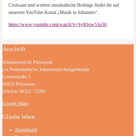
Croissant und weitere musikalische Beiträge findet ihr auf
unserem YouTube-Kanal „Musik in Johannes“.
https://www.youtube.com/watch?v=SyIQqw53o50
Anschrift
Johanneskirche Pirmasens
c/o Protestantische Johanneskirchengemeinde
Luisenstraße 3
66953 Pirmasens
Telefon: 06331 73280
Google Maps
Glaube leben
Abendmahl