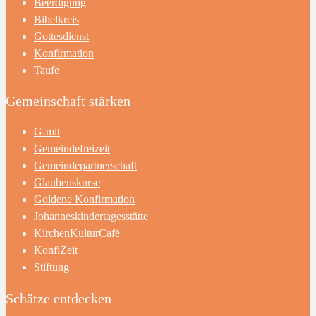
Beerdigung
Bibelkreis
Gottesdienst
Konfirmation
Taufe
Gemeinschaft stärken
G-mit
Gemeindefreizeit
Gemeindepartnerschaft
Glaubenskurse
Goldene Konfirmation
Johanneskindertagesstätte
KirchenKulturCafé
KonfiZeit
Stiftung
Schätze entdecken