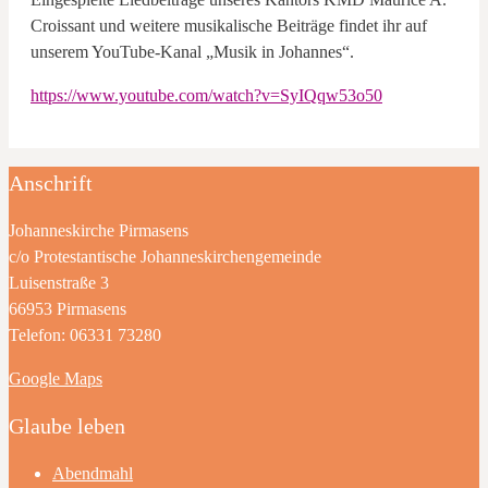
Croissant und weitere musikalische Beiträge findet ihr auf
unserem YouTube-Kanal „Musik in Johannes“.
https://www.youtube.com/watch?v=SyIQqw53o50
Anschrift
Johanneskirche Pirmasens
c/o Protestantische Johanneskirchengemeinde
Luisenstraße 3
66953 Pirmasens
Telefon: 06331 73280
Google Maps
Glaube leben
Abendmahl