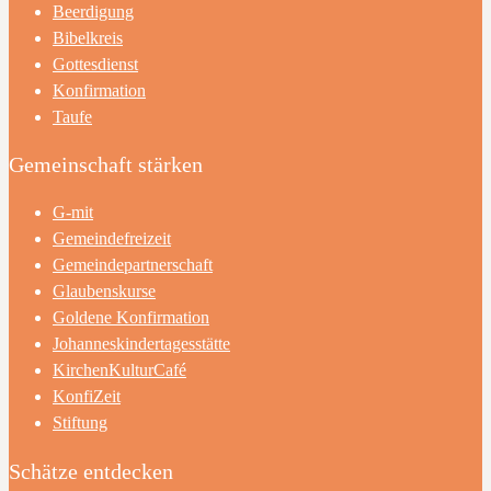
Beerdigung
Bibelkreis
Gottesdienst
Konfirmation
Taufe
Gemeinschaft stärken
G-mit
Gemeindefreizeit
Gemeindepartnerschaft
Glaubenskurse
Goldene Konfirmation
Johanneskindertagesstätte
KirchenKulturCafé
KonfiZeit
Stiftung
Schätze entdecken