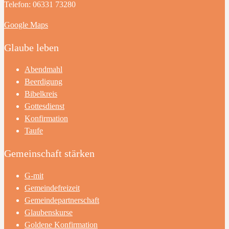
Telefon: 06331 73280
Google Maps
Glaube leben
Abendmahl
Beerdigung
Bibelkreis
Gottesdienst
Konfirmation
Taufe
Gemeinschaft stärken
G-mit
Gemeindefreizeit
Gemeindepartnerschaft
Glaubenskurse
Goldene Konfirmation