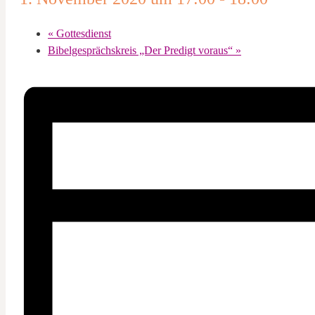
«
Gottesdienst
Bibelgesprächskreis „Der Predigt voraus“
»