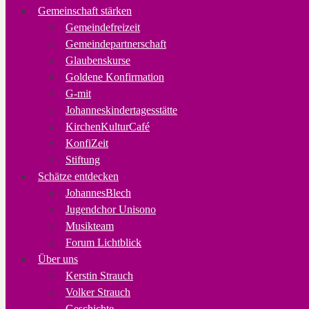
Gemeinschaft stärken
Gemeindefreizeit
Gemeindepartnerschaft
Glaubenskurse
Goldene Konfirmation
G-mit
Johanneskindertagesstätte
KirchenKulturCafé
KonfiZeit
Stiftung
Schätze entdecken
JohannesBlech
Jugendchor Unisono
Musikteam
Forum Lichtblick
Über uns
Kerstin Strauch
Volker Strauch
Geschichte