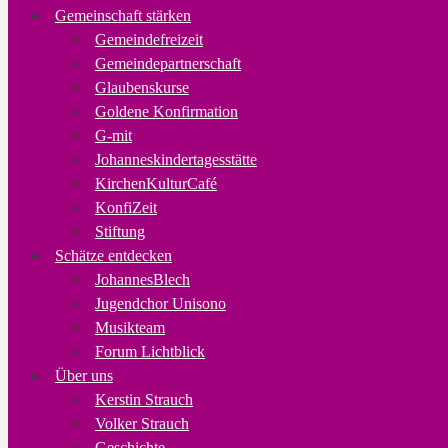
Gemeinschaft stärken
Gemeindefreizeit
Gemeindepartnerschaft
Glaubenskurse
Goldene Konfirmation
G-mit
Johanneskindertagesstätte
KirchenKulturCafé
KonfiZeit
Stiftung
Schätze entdecken
JohannesBlech
Jugendchor Unisono
Musikteam
Forum Lichtblick
Über uns
Kerstin Strauch
Volker Strauch
Geschichte