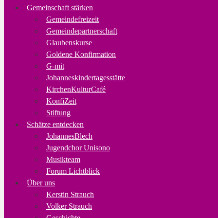
Gemeinschaft stärken
Gemeindefreizeit
Gemeindepartnerschaft
Glaubenskurse
Goldene Konfirmation
G-mit
Johanneskindertagesstätte
KirchenKulturCafé
KonfiZeit
Stiftung
Schätze entdecken
JohannesBlech
Jugendchor Unisono
Musikteam
Forum Lichtblick
Über uns
Kerstin Strauch
Volker Strauch
Geschichte