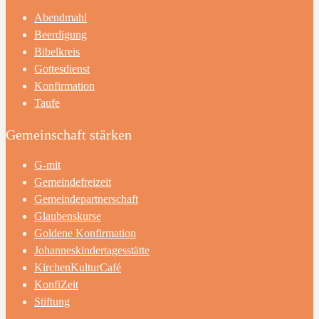
Abendmahl
Beerdigung
Bibelkreis
Gottesdienst
Konfirmation
Taufe
Gemeinschaft stärken
G-mit
Gemeindefreizeit
Gemeindepartnerschaft
Glaubenskurse
Goldene Konfirmation
Johanneskindertagesstätte
KirchenKulturCafé
KonfiZeit
Stiftung