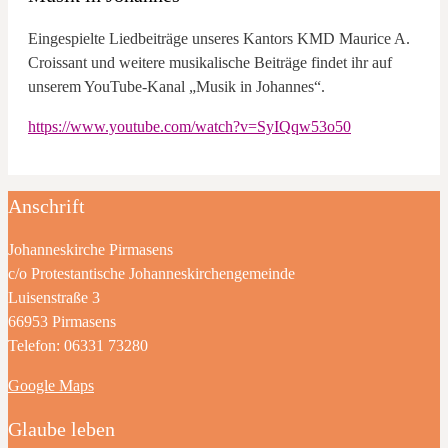
Eingespielte Liedbeiträge unseres Kantors KMD Maurice A.
Croissant und weitere musikalische Beiträge findet ihr auf
unserem YouTube-Kanal „Musik in Johannes“.
https://www.youtube.com/watch?v=SyIQqw53o50
Anschrift
Johanneskirche Pirmasens
c/o Protestantische Johanneskirchengemeinde
Luisenstraße 3
66953 Pirmasens
Telefon: 06331 73280
Google Maps
Glaube leben