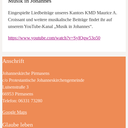
Musik in Johannes
Eingespielte Liedbeiträge unseres Kantors KMD Maurice A.
Croissant und weitere musikalische Beiträge findet ihr auf
unserem YouTube-Kanal „Musik in Johannes“.
https://www.youtube.com/watch?v=SyIQqw53o50
Anschrift
Johanneskirche Pirmasens
c/o Protestantische Johanneskirchengemeinde
Luisenstraße 3
66953 Pirmasens
Telefon: 06331 73280
Google Maps
Glaube leben