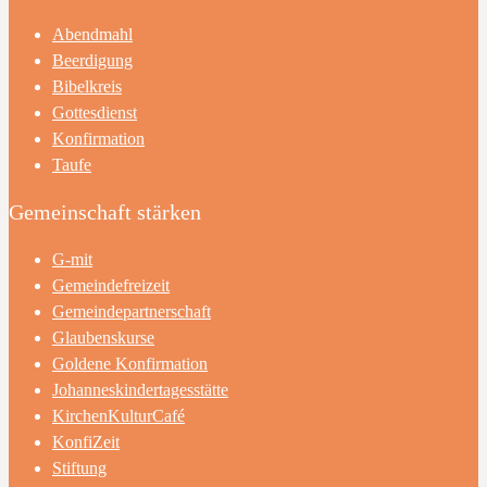
Abendmahl
Beerdigung
Bibelkreis
Gottesdienst
Konfirmation
Taufe
Gemeinschaft stärken
G-mit
Gemeindefreizeit
Gemeindepartnerschaft
Glaubenskurse
Goldene Konfirmation
Johanneskindertagesstätte
KirchenKulturCafé
KonfiZeit
Stiftung