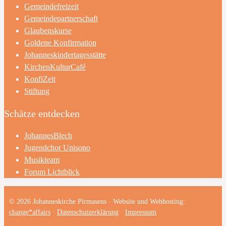
Gemeindefreizeit
Gemeindepartnerschaft
Glaubenskurse
Goldene Konfirmation
Johanneskindertagesstätte
KirchenKulturCafé
KonfiZeit
Stiftung
Schätze entdecken
JohannesBlech
Jugendchor Unisono
Musikteam
Forum Lichtblick
© 2026 Johanneskirche Pirmasens · Website und Webhosting:
change*affairs
·
Datenschutzerklärung
·
Impressum