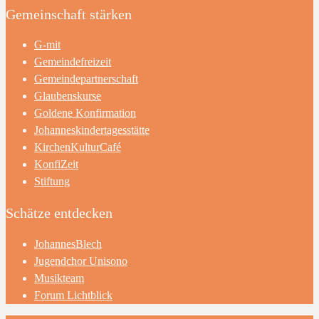
Gemeinschaft stärken
G-mit
Gemeindefreizeit
Gemeindepartnerschaft
Glaubenskurse
Goldene Konfirmation
Johanneskindertagesstätte
KirchenKulturCafé
KonfiZeit
Stiftung
Schätze entdecken
JohannesBlech
Jugendchor Unisono
Musikteam
Forum Lichtblick