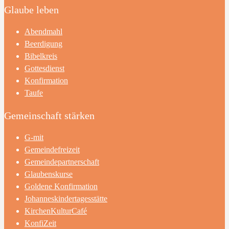
Glaube leben
Abendmahl
Beerdigung
Bibelkreis
Gottesdienst
Konfirmation
Taufe
Gemeinschaft stärken
G-mit
Gemeindefreizeit
Gemeindepartnerschaft
Glaubenskurse
Goldene Konfirmation
Johanneskindertagesstätte
KirchenKulturCafé
KonfiZeit