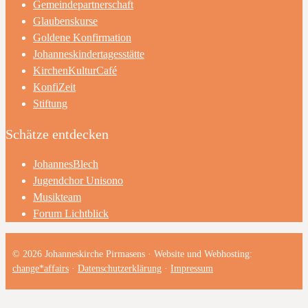
Gemeindepartnerschaft
Glaubenskurse
Goldene Konfirmation
Johanneskindertagesstätte
KirchenKulturCafé
KonfiZeit
Stiftung
Schätze entdecken
JohannesBlech
Jugendchor Unisono
Musikteam
Forum Lichtblick
© 2026 Johanneskirche Pirmasens · Website und Webhosting:
change*affairs
·
Datenschutzerklärung
·
Impressum