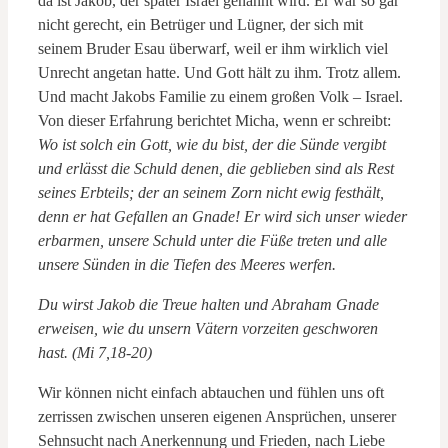
da ist Jakob, der später Israel genannt wird. Er war so gar
nicht gerecht, ein Betrüger und Lügner, der sich mit
seinem Bruder Esau überwarf, weil er ihm wirklich viel
Unrecht angetan hatte. Und Gott hält zu ihm. Trotz allem.
Und macht Jakobs Familie zu einem großen Volk – Israel.
Von dieser Erfahrung berichtet Micha, wenn er schreibt:
Wo ist solch ein Gott, wie du bist, der die Sünde vergibt
und erlässt die Schuld denen, die geblieben sind als Rest
seines Erbteils; der an seinem Zorn nicht ewig festhält,
denn er hat Gefallen an Gnade! Er wird sich unser wieder
erbarmen, unsere Schuld unter die Füße treten und alle
unsere Sünden in die Tiefen des Meeres werfen.
Du wirst Jakob die Treue halten und Abraham Gnade
erweisen, wie du unsern Vätern vorzeiten geschworen
hast. (Mi 7,18-20)
Wir können nicht einfach abtauchen und fühlen uns oft
zerrissen zwischen unseren eigenen Ansprüchen, unserer
Sehnsucht nach Anerkennung und Frieden, nach Liebe