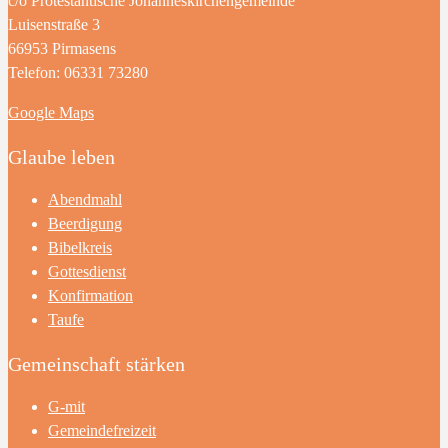
c/o Protestantische Johanneskirchengemeinde
Luisenstraße 3
66953 Pirmasens
Telefon: 06331 73280
Google Maps
Glaube leben
Abendmahl
Beerdigung
Bibelkreis
Gottesdienst
Konfirmation
Taufe
Gemeinschaft stärken
G-mit
Gemeindefreizeit