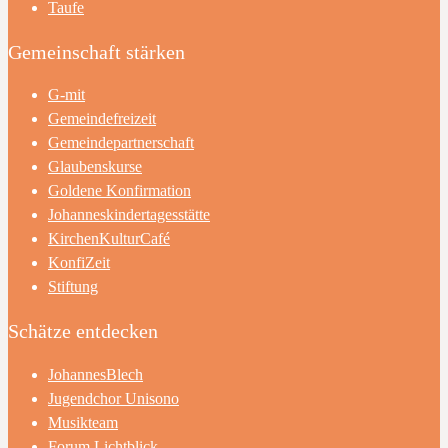
Taufe
Gemeinschaft stärken
G-mit
Gemeindefreizeit
Gemeindepartnerschaft
Glaubenskurse
Goldene Konfirmation
Johanneskindertagesstätte
KirchenKulturCafé
KonfiZeit
Stiftung
Schätze entdecken
JohannesBlech
Jugendchor Unisono
Musikteam
Forum Lichtblick