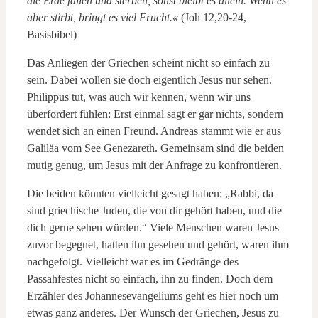
die Erde fallen und sterben, sonst bleibt es allein. Wenn es
aber stirbt, bringt es viel Frucht.«
(Joh 12,20-24,
Basisbibel)
Das Anliegen der Griechen scheint nicht so einfach zu
sein. Dabei wollen sie doch eigentlich Jesus nur sehen.
Philippus tut, was auch wir kennen, wenn wir uns
überfordert fühlen: Erst einmal sagt er gar nichts, sondern
wendet sich an einen Freund. Andreas stammt wie er aus
Galiläa vom See Genezareth. Gemeinsam sind die beiden
mutig genug, um Jesus mit der Anfrage zu konfrontieren.
Die beiden könnten vielleicht gesagt haben: „Rabbi, da
sind griechische Juden, die von dir gehört haben, und die
dich gerne sehen würden.“ Viele Menschen waren Jesus
zuvor begegnet, hatten ihn gesehen und gehört, waren ihm
nachgefolgt. Vielleicht war es im Gedränge des
Passahfestes nicht so einfach, ihn zu finden. Doch dem
Erzähler des Johannesevangeliums geht es hier noch um
etwas ganz anderes. Der Wunsch der Griechen, Jesus zu