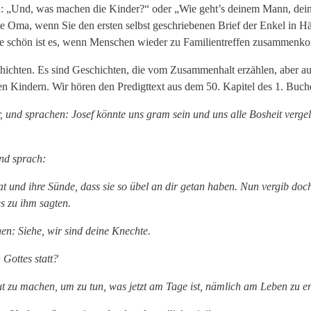
„Und, was machen die Kinder?“ oder „Wie geht’s deinem Mann, deine
die Oma, wenn Sie den ersten selbst geschriebenen Brief der Enkel in Hä
r wie schön ist es, wenn Menschen wieder zu Familientreffen zusammen
schichten. Es sind Geschichten, die vom Zusammenhalt erzählen, aber 
en Kindern. Wir hören den Predigttext aus dem 50. Kapitel des 1. Buc
r, und sprachen: Josef könnte uns gram sein und uns alle Bosheit vergel
nd sprach:
at und ihre Sünde, dass sie so übel an dir getan haben. Nun vergib doch
es zu ihm sagten.
en: Siehe, wir sind deine Knechte.
 Gottes statt?
t zu machen, um zu tun, was jetzt am Tage ist, nämlich am Leben zu er