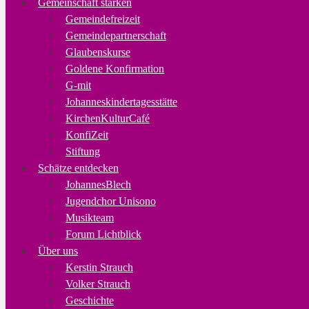
Gemeinschaft stärken
Gemeindefreizeit
Gemeindepartnerschaft
Glaubenskurse
Goldene Konfirmation
G-mit
Johanneskindertagesstätte
KirchenKulturCafé
KonfiZeit
Stiftung
Schätze entdecken
JohannesBlech
Jugendchor Unisono
Musikteam
Forum Lichtblick
Über uns
Kerstin Strauch
Volker Strauch
Geschichte