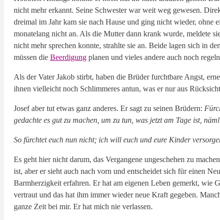
nicht mehr erkannt. Seine Schwester war weit weg gewesen. Direk
dreimal im Jahr kam sie nach Hause und ging nicht wieder, ohne ein
monatelang nicht an. Als die Mutter dann krank wurde, meldete sie 
nicht mehr sprechen konnte, strahlte sie an. Beide lagen sich in
müssen die
Beerdigung
planen und vieles andere auch noch regeln
Als der Vater Jakob stirbt, haben die Brüder furchtbare Angst, er
ihnen vielleicht noch Schlimmeres antun, was er nur aus Rücksicht
Josef aber tut etwas ganz anderes. Er sagt zu seinen Brüdern:
Fürch
gedachte es gut zu machen, um zu tun, was jetzt am Tage ist, näml
So fürchtet euch nun nicht; ich will euch und eure Kinder versorgen
Es geht hier nicht darum, das Vergangene ungeschehen zu machen.
ist, aber er sieht auch nach vorn und entscheidet sich für einen N
Barmherzigkeit erfahren. Er hat am eigenen Leben gemerkt, wie G
vertraut und das hat ihm immer wieder neue Kraft gegeben. Manchma
ganze Zeit bei mir. Er hat mich nie verlassen.