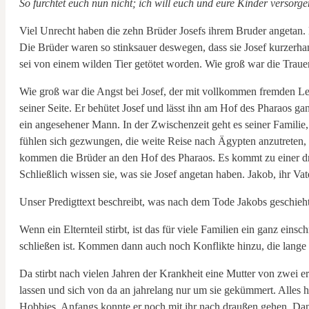
So fürchtet euch nun nicht; ich will euch und eure Kinder versorgen
Viel Unrecht haben die zehn Brüder Josefs ihrem Bruder angetan. E
Die Brüder waren so stinksauer deswegen, dass sie Josef kurzerha
sei von einem wilden Tier getötet worden. Wie groß war die Traue
Wie groß war die Angst bei Josef, der mit vollkommen fremden Leu
seiner Seite. Er behütet Josef und lässt ihn am Hof des Pharaos 
ein angesehener Mann. In der Zwischenzeit geht es seiner Familie,
fühlen sich gezwungen, die weite Reise nach Ägypten anzutreten, 
kommen die Brüder an den Hof des Pharaos. Es kommt zu einer dr
Schließlich wissen sie, was sie Josef angetan haben. Jakob, ihr Vate
Unser Predigttext beschreibt, was nach dem Tode Jakobs geschieht
Wenn ein Elternteil stirbt, ist das für viele Familien ein ganz eins
schließen ist. Kommen dann auch noch Konflikte hinzu, die lange i
Da stirbt nach vielen Jahren der Krankheit eine Mutter von zwei
lassen und sich von da an jahrelang nur um sie gekümmert. Alles ha
Hobbies. Anfangs konnte er noch mit ihr nach draußen gehen. Dann