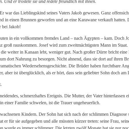
. Und er tröstete sie und redete freundlich mit ihnen.
r war das Lieblingskind seines Vaters Jakob gewesen. Ganz offensichtl
nd in einen Brunnen geworfen und an eine Karawane verkauft hatten. D
r bei Jakob!
ten in ein vollkommen fremdes Land – nach Ägypten – kam. Doch Josef 
ganz groß rauskommen. Josef wird zum zweitmächtigsten Mann im Staat. 
 die weiter in Kanaan lebt, weniger gut. Nach großer Dürre bricht ein
um dort Nahrung zu besorgen. Nicht ahnend, dass sie dort auf ihren Br
amatischen Wiedersehensgeschichte. Die Brüder haben furchtbare Ang
r, aber ist überglücklich, als er hört, dass sein geliebter Sohn doch am 
.
chneidendes, schmerzhaftes Ereignis. Die Mutter, der Vater hinterlassen 
n einer Familie schwelen, ist die Trauer ungeheuerlich.
 erwachsenen Kindern. Der Sohn hat sich nach der schlimmen Diagnose 
t er für sie aufgegeben und alle müssten kürzer treten: seine Frau, sein
 wurde es immer schlimmer. Die letzten zwölf Monate hat sie nur noch