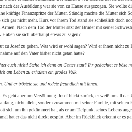
t nach der Ausbildung war sie von zu Hause ausgezogen. Sie wollte di
e kräftige Finanzspritze der Mutter. Ständig machte die Mutter sich Sor
sich gar nicht mehr. Kurz vor ihrem Tod stand sie schließlich doch noc
 den Armen. Nach dem Tod der Mutter sitzt der Bruder mit seiner Schwes
. Haben sie sich überhaupt etwas zu sagen?
neut zu Josef zu gehen. Was wird er wohl sagen? Wird er ihnen nicht z
nahme auf den Vater bisher nicht getan hatte?
tet euch nicht! Stehe ich denn an Gottes statt? Ihr gedachtet es böse 
ich am Leben zu erhalten ein großes Volk.
. Und er tröstete sie und redete freundlich mit ihnen.
 Es geht aber um Versöhnung. Josef blickt zurück, er weiß um all das
euanfang, nicht allein, sondern zusammen mit seiner Familie, mit seinen 
ott sich um ihn gekümmert hat, als er am Tiefpunkt seines Lebens ang
l hat er das nicht direkt gespürt. Aber im Rückblick erkennt er es gan