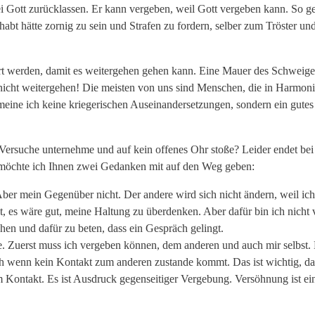
i Gott zurücklassen. Er kann vergeben, weil Gott vergeben kann. So g
abt hätte zornig zu sein und Strafen zu fordern, selber zum Tröster und
rt werden, damit es weitergehen gehen kann. Eine Mauer des Schweigen
nicht weitergehen! Die meisten von uns sind Menschen, die in Harmo
 meine ich keine kriegerischen Auseinandersetzungen, sondern ein gute
ersuche unternehme und auf kein offenes Ohr stoße? Leider endet bei 
 möchte ich Ihnen zwei Gedanken mit auf den Weg geben:
er mein Gegenüber nicht. Der andere wird sich nicht ändern, weil ich d
kt, es wäre gut, meine Haltung zu überdenken. Aber dafür bin ich nicht 
hen und dafür zu beten, dass ein Gespräch gelingt.
. Zuerst muss ich vergeben können, dem anderen und auch mir selbst
h wenn kein Kontakt zum anderen zustande kommt. Das ist wichtig, da
im Kontakt. Es ist Ausdruck gegenseitiger Vergebung. Versöhnung ist e