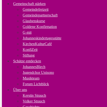
Gemeinschaft stärken
Gemeindefreizeit
Gemeindepartnerschaft
Glaubenskurse
Goldene Konfirmation
G-mit
Johanneskindertagesstätte
KirchenKulturCafé
KonfiZeit
Stiftung
Schätze entdecken
JohannesBlech
Jugendchor Unisono
Musikteam
Forum Lichtblick
Über uns
Kerstin Strauch
Volker Strauch
Geschichte