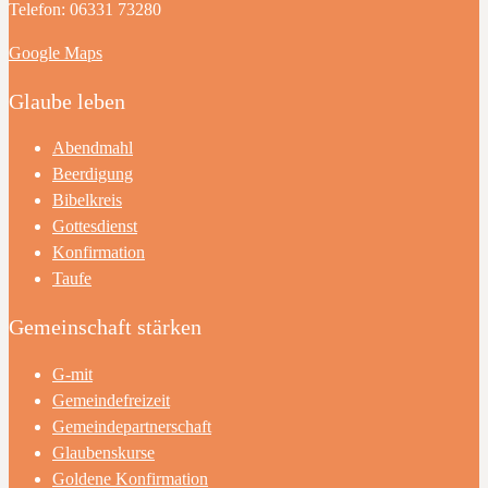
Telefon: 06331 73280
Google Maps
Glaube leben
Abendmahl
Beerdigung
Bibelkreis
Gottesdienst
Konfirmation
Taufe
Gemeinschaft stärken
G-mit
Gemeindefreizeit
Gemeindepartnerschaft
Glaubenskurse
Goldene Konfirmation