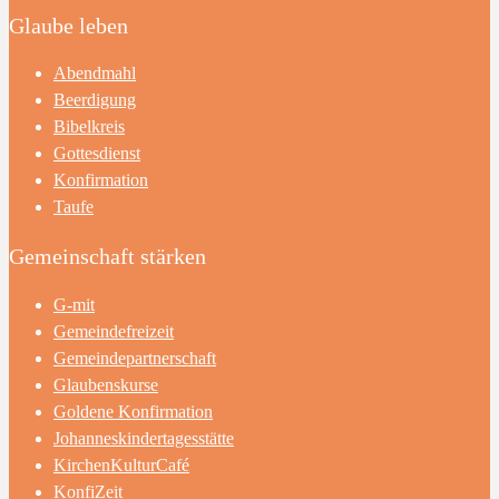
Glaube leben
Abendmahl
Beerdigung
Bibelkreis
Gottesdienst
Konfirmation
Taufe
Gemeinschaft stärken
G-mit
Gemeindefreizeit
Gemeindepartnerschaft
Glaubenskurse
Goldene Konfirmation
Johanneskindertagesstätte
KirchenKulturCafé
KonfiZeit