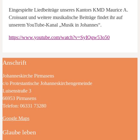
Eingespielte Liedbeiträge unseres Kantors KMD Maurice A.
Croissant und weitere musikalische Beiträge findet ihr auf
unserem YouTube-Kanal „Musik in Johannes“.
https://www.youtube.com/watch?v=SyIQqw53o50
Anschrift
Johanneskirche Pirmasens
c/o Protestantische Johanneskirchengemeinde
Luisenstraße 3
66953 Pirmasens
Telefon: 06331 73280
Google Maps
Glaube leben