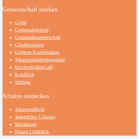
Gemeinschaft stärken
G-mit
Gemeindefreizeit
Gemeindepartnerschaft
Glaubenskurse
Goldene Konfirmation
Johanneskindertagesstätte
KirchenKulturCafé
KonfiZeit
Stiftung
Schätze entdecken
JohannesBlech
Jugendchor Unisono
Musikteam
Forum Lichtblick